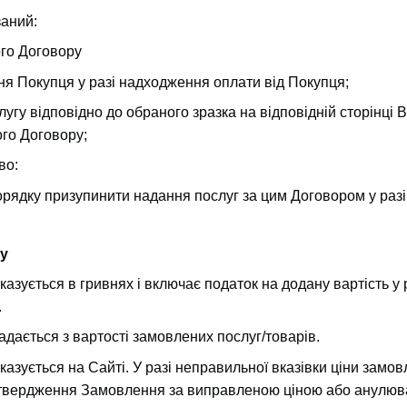
аний:
ого Договору
я Покупця у разі надходження оплати від Покупця;
угу відповідно до обраного зразка на відповідній сторінці 
го Договору;
во:
рядку призупинити надання послуг за цим Договором у раз
ру
казується в гривнях і включає податок на додану вартість у
.
дається з вартості замовлених послуг/товарів.
вказується на Сайті. У разі неправильної вказівки ціни зам
дтвердження Замовлення за виправленою ціною або анулюва