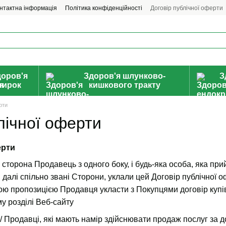
нтактна інформація
Політика конфіденційності
Договір публічної оферти
доров'я
Здоров'я шлунково-
З
нирок
кишкового тракту
рти
лічної оферти
ерти
сторона Продавець з одного боку, і будь-яка особа, яка пр
у, далі спільно звані Сторони, уклали цей Договір публічно
ою пропозицією Продавця укласти з Покупцями договір купівл
у розділі Веб-сайту
/
Продавці, які мають намір здійснювати продаж послуг за