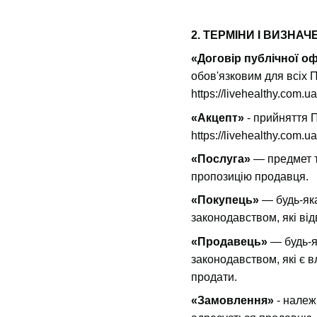
2. ТЕРМІНИ І ВИЗНА
«Договір публічної о
обов'язковим для всіх 
https://livehealthy.com.ua
«Акцепт»
- прийняття 
https://livehealthy.com.ua
«Послуга»
— предмет т
пропозицію продавця.
«Покупець»
— будь-яка
законодавством, які ві
«Продавець»
— будь-я
законодавством, які є
продати.
«Замовлення»
- нале