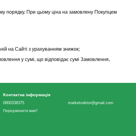
му порядку. При цьому ціна на замовлену Покупцем
ній на Сайті з урахуванням знижок;
овлення у сумі, що відповідає сумі Замовлення,
Контактна інформація
0800338375
marketvektor@gmail.com
Передзвонити вам?