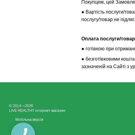
Покупцем, цей Замовле
● Вартість послуги/тов
послугу/товар не підляга
Оплата послуги/товар
● готівкою при отриман
● безготівковими кошта
зазначеній на Сайті з 
© 2014—2026
LIVE HEALTHY інтернет-магазин
Мобільна версія