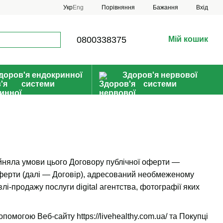
Порівняння
Укр
Eng
Бажання
Вхід
0800338375
Мій кошик
доров'я ендокринної
Здоров'я нервової
системи
системи
ийняла умови цього Договору публічної оферти —
ї оферти (далі — Договір), адресований необмеженому
і-продажу послуги digital агентства, фотографії яких
 допомогою Веб-сайту
https://livehealthy.com.ua/
та Покупці