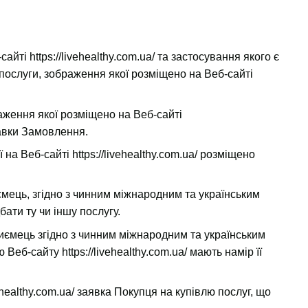
-сайті
https://livehealthy.com.ua/
та застосування якого є
послуги, зображення якої розміщено на Веб-сайті
аження якої розміщено на Веб-сайті
авки Замовлення.
ї на Веб-сайті
https://livehealthy.com.ua/
розміщено
мець, згідно з чинним міжнародним та українським
ати ту чи іншу послугу.
иємець згідно з чинним міжнародним та українським
ою Веб-сайту
https://livehealthy.com.ua/
мають намір її
vehealthy.com.ua/
заявка Покупця на купівлю послуг, що