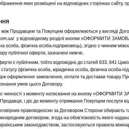
зображення яких розміщені на відповідних сторінках сайту,
ЕННЯ
и між Продавцем та Покупцем оформлюються у вигляді Догов
.com.ua/
у відповідному розділі кнопки «ОФОРМИТИ ЗАМОВЛЕ
на особа, фізична особа-підприємець), згідно з чинним між
ру публічної оферти, зазначені нижче.
ферти є публічним, тобто відповідно до статей 633, 641 Циві
 статусу (фізична особа, юридична особа, фізична особа-пі
док оформлення замовлення, оплати та доставки товару Про
онання умов цього Договору.
є чинності з моменту натискання на кнопку «ОФОРМИТИ З
у Продавця, і діє до моменту отримання Покупцем послуги ві
овірних правовідносин за Договором Сторони обирають та, 
жнародним договором, згода на обов'язковість якого надан
 українським законодавством, застосовуються правила міжна