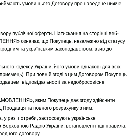
 приймають умови цього Договору про наведене нижче.
ору публічної оферти. Натискання на сторінці веб-
ННЯ» означає, що Покупець, незалежно від статусу
народним та українським законодавством, взяв до
льного кодексу України, його умови однакові для всіх
дприємець). При повній згоді з цим Договором Покупець
давцем, відповідальності за недобросовісне
АМОВЛЕННЯ», яким Покупець дає згоду здійснити
д Продавця та повного розрахунку з ним.
у разі потреби, застосовують українське
а Верховною Радою України, встановлені інші правила,
родного договору.