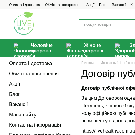
Перейти до основного контенту
Оплата і доставка
Обмін та повернення
Акції
Блог
Вакансії
Ко
Чоловіче
Жіноче
З
здоров'я
здоров'я
Оплата і доставка
Головна
Договір публічної офе
Договір пуб
Обмін та повернення
Акції
Договір публічної оф
Блог
За цим Договором одна 
Вакансії
Покупець, з іншого бок
колу офіційною публічн
Мапа сайту
розміщені у відповідном
Контактна інформація
https://livehealthy.com.ua