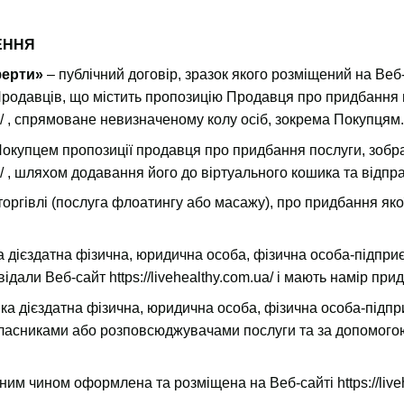
ЧЕННЯ
ферти»
– публічний договір, зразок якого розміщений на Веб
Продавців, що містить пропозицію Продавця про придбання 
/
, спрямоване невизначеному колу осіб, зокрема Покупцям.
Покупцем пропозиції продавця про придбання послуги, зобр
/
, шляхом додавання його до віртуального кошика та відпр
оргівлі (послуга флоатингу або масажу), про придбання яко
 дієздатна фізична, юридична особа, фізична особа-підприє
двідали Веб-сайт
https://livehealthy.com.ua/
і мають намір придб
ка дієздатна фізична, юридична особа, фізична особа-підпр
 власниками або розповсюджувачами послуги та за допомог
жним чином оформлена та розміщена на Веб-сайті
https://li