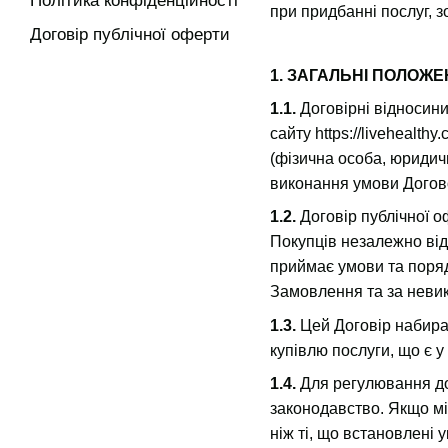
Політика конфіденційності
при придбанні послуг, 
Договір публічної оферти
1. ЗАГАЛЬНІ ПОЛОЖ
1.1.
Договірні відносин
сайту
https://livehealthy
(фізична особа, юридич
виконання умови Догово
1.2.
Договір публічної о
Покупців незалежно від
приймає умови та поря
Замовлення та за невик
1.3.
Цей Договір набира
купівлю послуги, що є 
1.4.
Для регулювання дог
законодавство. Якщо мі
ніж ті, що встановлені