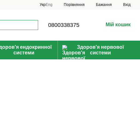
Порівняння
Укр
Eng
Бажання
Вхід
0800338375
Мій кошик
доров'я ендокринної
Здоров'я нервової
системи
системи