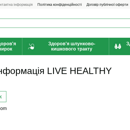
нтактна інформація
Політика конфіденційності
Договір публічної оферти
доров'я
Здоров'я шлунково-
З
нирок
кишкового тракту
інформація LIVE HEALTHY
к
com