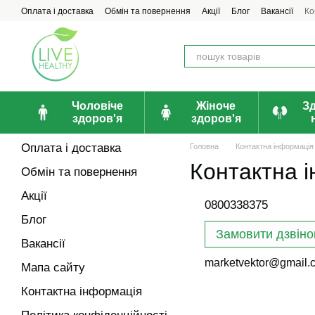
Перейти до основного контенту
Оплата і доставка
Обмін та повернення
Акції
Блог
Вакансії
Ко
Чоловіче
Жіноче
З
здоров'я
здоров'я
Оплата і доставка
Головна
Контактна інформація
Контактна 
Обмін та повернення
Акції
0800338375
Блог
Замовити дзвіно
Вакансії
marketvektor@gmail.
Мапа сайту
Контактна інформація