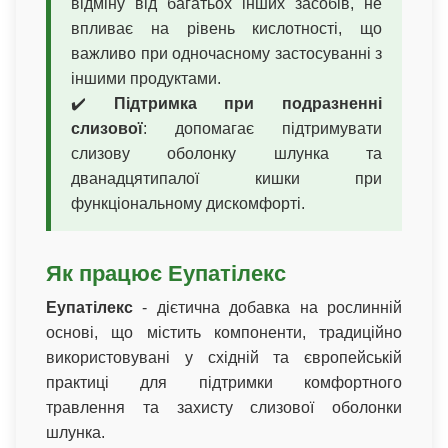
відміну від багатьох інших засобів, не
впливає на рівень кислотності, що
важливо при одночасному застосуванні з
іншими продуктами.
✔️
Підтримка при подразненні
слизової
: допомагає підтримувати
слизову оболонку шлунка та
дванадцятипалої кишки при
функціональному дискомфорті.
Як працює Еупатілекс
Еупатілекс
- дієтична добавка на рослинній
основі, що містить компоненти, традиційно
використовувані у східній та європейській
практиці для підтримки комфортного
травлення та захисту слизової оболонки
шлунка.