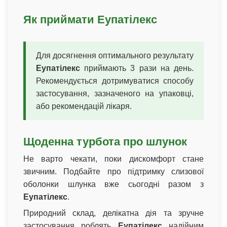
Як приймати Еупатілекс
Для досягнення оптимального результату
Еупатілекс
приймають 3 рази на день.
Рекомендується дотримуватися способу
застосування, зазначеного на упаковці,
або рекомендацій лікаря.
Щоденна турбота про шлунок
Не варто чекати, поки дискомфорт стане
звичним. Подбайте про підтримку слизової
оболонки шлунка вже сьогодні разом з
Еупатілекс
.
Природний склад, делікатна дія та зручне
застосування роблять
Еупатілекс
надійним