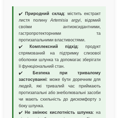
✔️
Природний склад
: містить екстракт
листя полину
Artemisia argyi
, відомий
своїми антиоксидантними,
гастропротекторними та
протизапальними властивостями.
✔️
Комплексний підхід
: продукт
спрямований на підтримку слизової
оболонки шлунка та допомагає зберігати
її функціональний стан.
✔️
Безпека при тривалому
застосуванні
: може бути доречним для
людей, які тривалий час приймають
протизапальні або знеболювальні засоби
чи мають схильність до дискомфорту з
боку шлунка.
✔️
Не змінює кислотність шлунка
: на