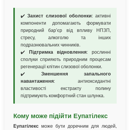
✔️
Захист слизової оболонки
: активні
компоненти допомагають формувати
природний бар’єр від впливу НПЗП,
стресу, алкоголю та інших
подразнювальних чинників.
✔️
Підтримка відновлення
: рослинні
сполуки сприяють природним процесам
регенерації клітин слизової оболонки.
✔️
Зменшення запального
навантаження
: антиоксидантні
властивості екстракту полину
підтримують комфортний стан шлунка.
Кому може підійти Еупатілекс
Еупатілекс
може бути доречним для людей,