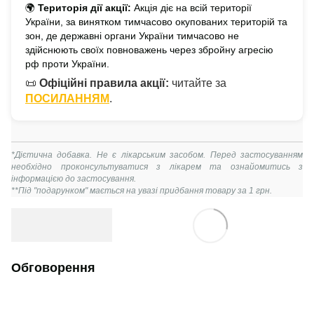
🌍
Територія дії акції:
Акція діє на всій території
України, за винятком тимчасово окупованих територій та
зон, де державні органи України тимчасово не
здійснюють своїх повноважень через збройну агресію
рф проти України.
📜
Офіційні правила акції:
читайте за
ПОСИЛАННЯМ
.
*Дієтична добавка. Не є лікарським засобом. Перед застосуванням
необхідно проконсультуватися з лікарем та ознайомитись з
інформацією до застосування.
**Під "подарунком" мається на увазі придбання товару за 1 грн.
Обговорення