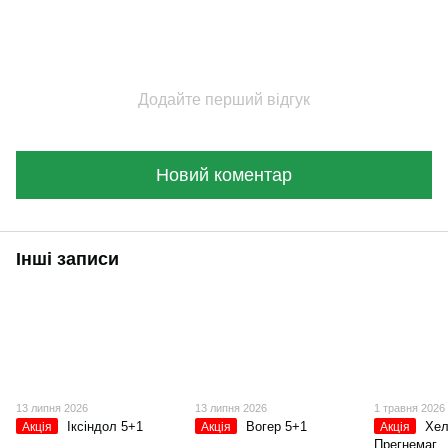
Додайте перший відгук
Новий коментар
Інші записи
13 липня 2026
13 липня 2026
1 травня 2026
Іксіндол 5+1
Вогер 5+1
Хел
Акція
Акція
Акція
Прегнемаг