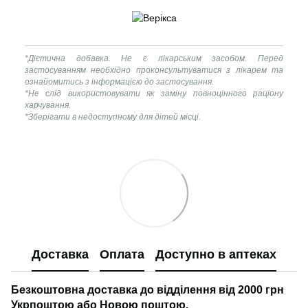
*Дієтична добавка. Не є лікарським засобом. Перед
застосуванням необхідно проконсультуватися з лікарем та
ознайомитись з інформацією до застосування.
*Не слід використовувати як заміну повноцінного раціону
харчування.
*Зберігати в недоступному для дітей місці.
Доставка
Оплата
Доступно в аптеках
Безкоштовна доставка до відділення від 2000 грн
Укрпоштою або Новою поштою.