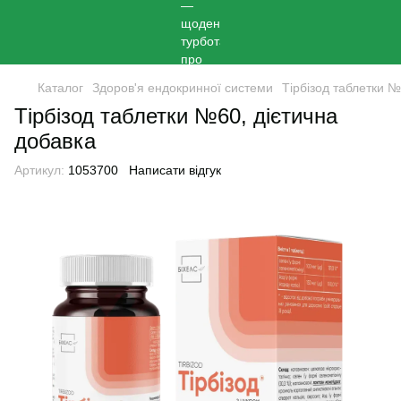
Каталог
Здоров'я ендокринної системи
Тірбізод таблетки №
Тірбізод таблетки №60, дієтична
добавка
Артикул:
1053700
Написати відгук