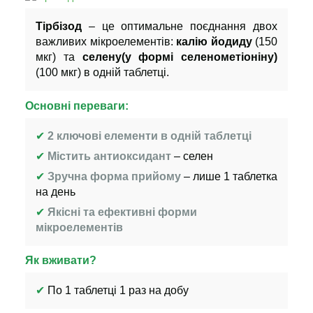
Тірбізод
– це оптимальне поєднання двох
важливих мікроелементів:
калію йодиду
(150
мкг) та
селену(у формі селенометіоніну)
(100 мкг) в одній таблетці.
Основні переваги:
✔
2 ключові елементи в одній таблетці
✔
Містить антиоксидант
– селен
✔
Зручна форма прийому
– лише 1 таблетка
на день
✔
Якісні та ефективні форми
мікроелементів
Як вживати?
✔
По 1 таблетці 1 раз на добу