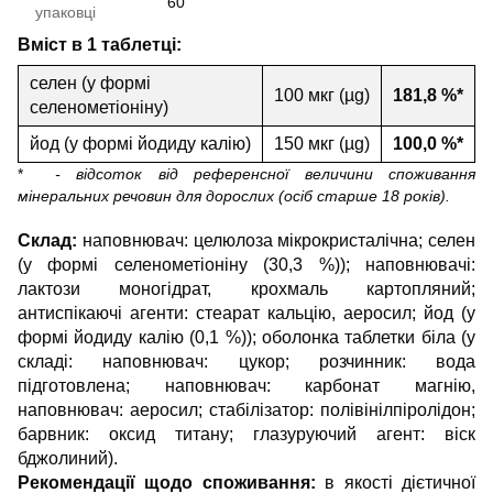
60
упаковці
Вміст в 1 таблетці:
селен (у формі
100 мкг (µg)
181,8 %*
селенометіоніну)
йод (у формі йодиду калiю)
150 мкг (µg)
100,0 %*
*
- відсоток від референсної величини споживання
мінеральних речовин для дорослих (осіб старше 18 років).
Склад:
наповнювач: целюлоза мікрокристалічна; селен
(у формі селенометіоніну (30,3 %)); наповнювачі:
лактози моногідрат, крохмаль картопляний;
антиспікаючі агенти: стеарат кальцію, аеросил; йод (у
формі йодиду калiю (0,1 %)); оболонка таблетки біла (у
складi: наповнювач: цукор; розчинник: вода
підготовлена; наповнювач: карбонат магнію,
наповнювач: аеросил; стабілізатор: полівінілпіролідон;
барвник: оксид титану; глазуруючий агент: віск
бджолиний).
Рекомендації щодо споживання:
в якості дієтичної