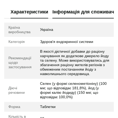
Характеристики
Інформація для споживачі
Країна
Україна
виробництва
Категорія
Здоров'я ендокринної системи
В якості дієтичної добавки до раціону
харчування як додаткове джерело йоду
Рекомендації
та селену. Може використовуватись для
щодо
збагачення раціону жителів регіонів з
застосування
обмеженим постачанням йоду з
навколишнього середовища.
Селен (у формі селенометіоніну) (100
Діючі
мкг, що відповідає 181,8%), йод (у
речовини
формі калію йодиду) (150 мкг, що
відповідає 100,0%)
Форма
Таблетки
Кількість в