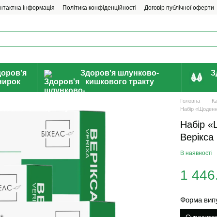
нтактна інформація
Політика конфіденційності
Договір публічної оферти
доров'я
Здоров'я шлунково-
З
нирок
кишкового тракту
Головна
К
Набір «Щоденн
Набір «
Верікса
В наявності
1 446
Форма вип