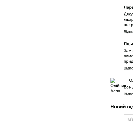
Лар
Дяку
ліка
ще р
Відпо
Яць
Замо
вимо
прид
Відпо
О
Все 
Відпо
Новий ві