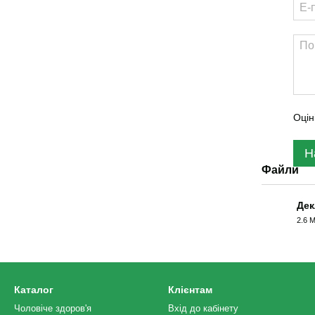
Оцін
Н
Файли
Дек
2.6 
PDF
Каталог
Клієнтам
Чоловіче здоров'я
Вхід до кабінету