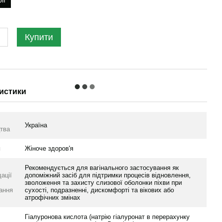
ії
Купити
истики
Україна
тва
я
Жіноче здоров'я
Рекомендується для вагінального застосування як
ації
допоміжний засіб для підтримки процесів відновлення,
зволоження та захисту слизової оболонки піхви при
ання
сухості, подразненні, дискомфорті та вікових або
атрофічних змінах
Гіалуронова кислота (натрію гіалуронат в перерахунку