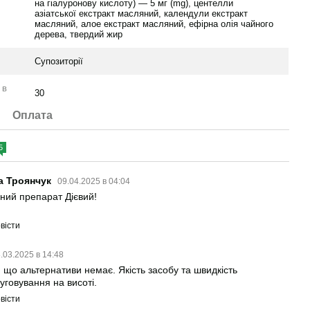
на гіалуронову кислоту) — 5 мг (mg), центелли
азіатської екстракт масляний, календули екстракт
и
масляний, алое екстракт масляний, ефірна олія чайного
дерева, твердий жир
Супозиторії
 в
30
Оплата
5
а Троянчук
09.04.2025 в 04:04
ний препарат Дієвий!
вісти
.03.2025 в 14:48
 що альтернативи немає. Якість засобу та швидкість
уговування на висоті.
вісти