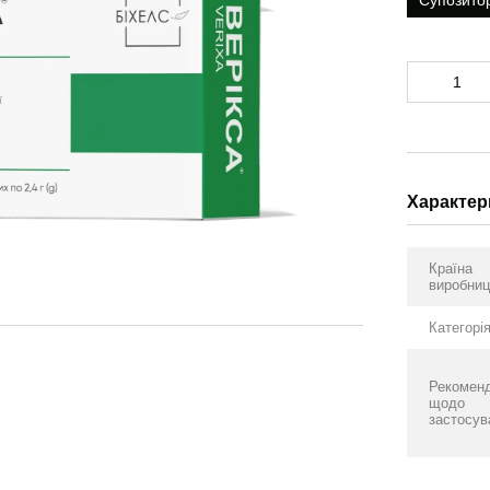
Супозитор
Характер
Країна
виробниц
Категорі
Рекоменд
щодо
застосув