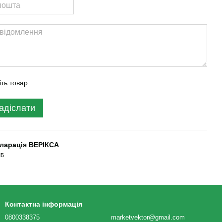
іть товар
адіслати
ларація ВЕРІКСА
МБ
Контактна інформація
0800338375
marketvektor@gmail.com