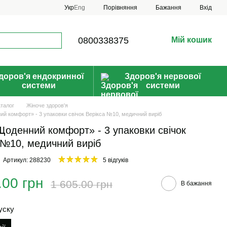
Порівняння
Укр
Eng
Бажання
Вхід
0800338375
Мій кошик
доров'я ендокринної
Здоров'я нервової
системи
системи
аталог
Жіноче здоров'я
ий комфорт» - 3 упаковки свічок Верікса №10, медичний виріб
Щоденний комфорт» - 3 упаковки свічок
 №10, медичний виріб
Артикул: 288230
5 відгуків
.00 грн
1 605.00 грн
В бажання
уску