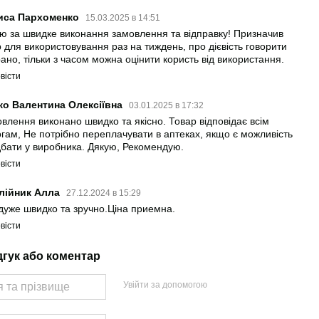
иса Пархоменко
15.03.2025 в 14:51
ю за швидке виконання замовлення та відправку! Призначив
р для використовування раз на тиждень, про дієвість говорити
ано, тільки з часом можна оцінити користь від використання.
вісти
ко Валентина Олексіївна
03.01.2025 в 17:32
влення виконано швидко та якісно. Товар відповідає всім
гам, Не потрібно переплачувати в аптеках, якщо є можливість
бати у виробника. Дякую, Рекомендую.
вісти
лійник Алла
27.12.2024 в 15:29
дуже швидко та зручно.Ціна приемна.
вісти
дгук або коментар
Увійти за допомогою